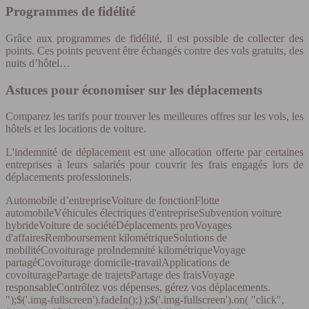
Programmes de fidélité
Grâce aux programmes de fidélité, il est possible de collecter des
points. Ces points peuvent être échangés contre des vols gratuits, des
nuits d’hôtel…
Astuces pour économiser sur les déplacements
Comparez les tarifs pour trouver les meilleures offres sur les vols, les
hôtels et les locations de voiture.
L'indemnité de déplacement est une allocation offerte par certaines
entreprises à leurs salariés pour couvrir les frais engagés lors de
déplacements professionnels.
Automobile d’entrepriseVoiture de fonctionFlotte
automobileVéhicules électriques d'entrepriseSubvention voiture
hybrideVoiture de sociétéDéplacements proVoyages
d'affairesRemboursement kilométriqueSolutions de
mobilitéCovoiturage proIndemnité kilométriqueVoyage
partagéCovoiturage domicile-travailApplications de
covoituragePartage de trajetsPartage des fraisVoyage
responsableContrôlez vos dépenses, gérez vos déplacements.
");$('.img-fullscreen').fadeIn();});$('.img-fullscreen').on( "click",