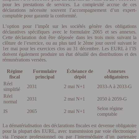
pour les prestations de services. La complexité accrue de ces
déclarations nécessite souvent l’accompagnement d’un expert-
comptable pour garantir la conformité.
L’option pour l’impôt sur les sociétés génère des obligations
déclaratives spécifiques avec le formulaire 2065 et ses annexes.
Cette déclaration doit être déposée dans les trois mois suivant la
clôture de l’exercice, ou au plus tard le 2ème jour ouvré suivant le
1er mai pour les exercices clos au 31 décembre. Les EURL à l’IS
doivent également produire un état détaillé des distributions et des
rémunérations versées.
Régime
Formulaire
Échéance de
Annexes
fiscal
principal
dépôt
obligatoires
Réel
2031
2 mai N+1
2033-A à 2033-G
simplifié
Réel
2031
2 mai N+1
2050 à 2059-G
normal
Selon régime
IS
2065
2 mai N+1
comptable
La dématérialisation des déclarations fiscales est devenue obligatoire
pour la plupart des EURL, avec transmission par voie électronique
via l’espace professionnel ou par l’intermédiaire d’un partenaire