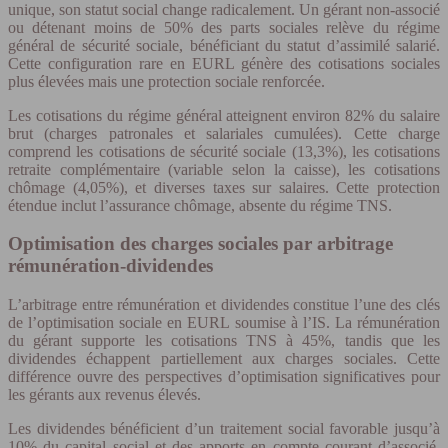
unique, son statut social change radicalement. Un gérant non-associé
ou détenant moins de 50% des parts sociales relève du régime
général de sécurité sociale, bénéficiant du statut d’assimilé salarié.
Cette configuration rare en EURL génère des cotisations sociales
plus élevées mais une protection sociale renforcée.
Les cotisations du régime général atteignent environ 82% du salaire
brut (charges patronales et salariales cumulées). Cette charge
comprend les cotisations de sécurité sociale (13,3%), les cotisations
retraite complémentaire (variable selon la caisse), les cotisations
chômage (4,05%), et diverses taxes sur salaires. Cette protection
étendue inclut l’assurance chômage, absente du régime TNS.
Optimisation des charges sociales par arbitrage
rémunération-dividendes
L’arbitrage entre rémunération et dividendes constitue l’une des clés
de l’optimisation sociale en EURL soumise à l’IS. La rémunération
du gérant supporte les cotisations TNS à 45%, tandis que les
dividendes échappent partiellement aux charges sociales. Cette
différence ouvre des perspectives d’optimisation significatives pour
les gérants aux revenus élevés.
Les dividendes bénéficient d’un traitement social favorable jusqu’à
10% du capital social et des apports en compte courant d’associé.