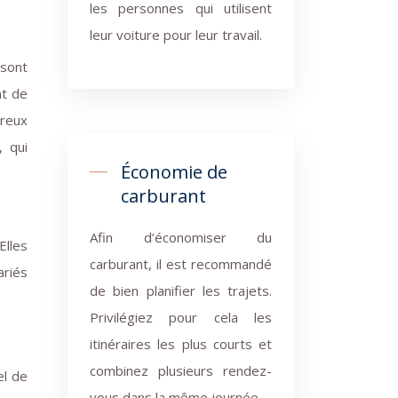
les personnes qui utilisent
leur voiture pour leur travail.
 sont
nt de
breux
 qui
Économie de
carburant
Afin d’économiser du
Elles
carburant, il est recommandé
ariés
de bien planifier les trajets.
Privilégiez pour cela les
itinéraires les plus courts et
combinez plusieurs rendez-
el de
vous dans la même journée.